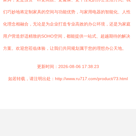
们巧妙地将定制家具的空间与功能优势，与家用电器的智能化、人性
化理念相融合，无论是为企业打造专业高效的办公环境，还是为家庭
用户营造舒适精致的SOHO空间，都能提供一站式、超越期待的解决
方案。欢迎您莅临体验，让我们共同规划属于您的理想办公天地。
更新时间：2026-08-06 17:38:23
如若转载，请注明出处：http://www.ru717.com/product/73.html