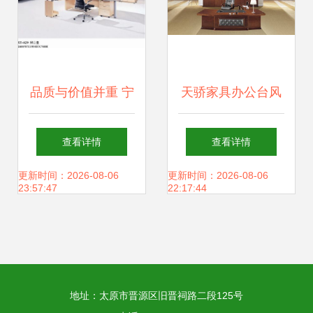
品质与价值并重 宁
天骄家具办公台风
波康泰办公家具厂
采 品质与美学的完
查看详情
查看详情
大班桌与主席办公
美融合
更新时间：2026-08-06
更新时间：2026-08-06
23:57:47
22:17:44
桌厂价直销
地址：太原市晋源区旧晋祠路二段125号