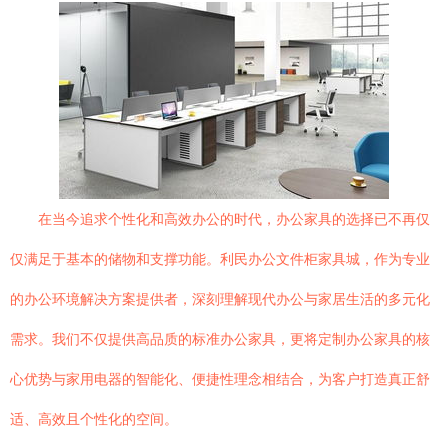
在当今追求个性化和高效办公的时代，办公家具的选择已不再仅
仅满足于基本的储物和支撑功能。利民办公文件柜家具城，作为专业
的办公环境解决方案提供者，深刻理解现代办公与家居生活的多元化
需求。我们不仅提供高品质的标准办公家具，更将定制办公家具的核
心优势与家用电器的智能化、便捷性理念相结合，为客户打造真正舒
适、高效且个性化的空间。