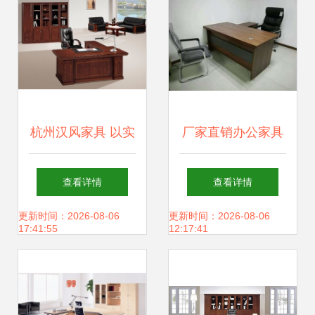
杭州汉风家具 以实
厂家直销办公家具
木大班桌定义总裁
质量与信心的支撑
查看详情
查看详情
办公新高度
基石
更新时间：2026-08-06
更新时间：2026-08-06
17:41:55
12:17:41