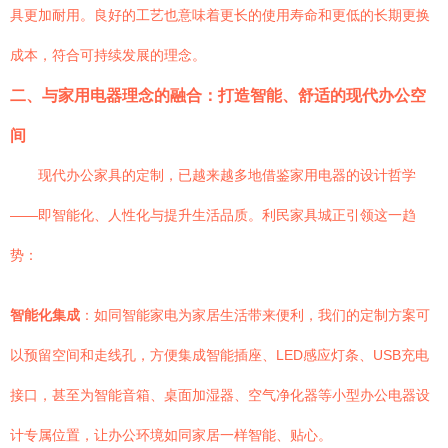
具更加耐用。良好的工艺也意味着更长的使用寿命和更低的长期更换
成本，符合可持续发展的理念。
二、与家用电器理念的融合：打造智能、舒适的现代办公空
间
现代办公家具的定制，已越来越多地借鉴家用电器的设计哲学
——即智能化、人性化与提升生活品质。利民家具城正引领这一趋
势：
智能化集成
：如同智能家电为家居生活带来便利，我们的定制方案可
以预留空间和走线孔，方便集成智能插座、LED感应灯条、USB充电
接口，甚至为智能音箱、桌面加湿器、空气净化器等小型办公电器设
计专属位置，让办公环境如同家居一样智能、贴心。