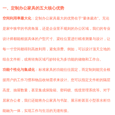
一、定制办公家具的五大核心优势
空间利用率最大化
：定制办公家具最大的优势在于“量体裁衣”。无论
是家中狭窄的书房角落，还是企业里不规则的办公区域，我们的专业
设计师都能根据具体的户型尺寸、梁柱位置进行精准测量与设计，让
每一寸空间都得到高效利用，避免浪费。例如，可以设计顶天立地的
组合文件柜，或将转角区域巧妙转化为多功能的储物和工作台。
功能个性化与集成化
：标准家具的功能往往固定，而定制则能完全根
据用户的工作习惯和物品收纳需求来设计。您可以指定文件柜的隔层
高度、抽屉数量，甚至集成保险箱、密码锁、线缆管理系统等。对于
居家办公者，我们还能将办公家具与书架、展示柜甚至小型茶水柜功
能融为一体，实现工作与生活的无缝衔接。