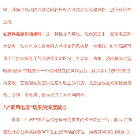
率。其简洁现代的线条也能轻松融入各类办公装修风格，提升环境专
业感。
在跨界至家用领域时
：这一特性尤为突出。现代家庭中，家用电器种
类繁多，如何有序安置并融入整体家居风格是一大挑战。红叶隔断可
用于巧妙分隔客厅与开放式厨房区域，将冰箱、烤箱、洗碗机等大型
电器“隐藏”或规整于一个相对独立的操作后台，保持客厅视野的整洁
与美观。它也能在居室内创建出独立的书房、儿童游戏区或家庭健身
角，实现一室多用，极大提升了空间利用率。
与“家用电器”场景的深度融合
世界工厂网中国产品信息库作为重要的B2B信息平台，展示了“东
营红叶办公家具隔断002”在供应市场的定位。而将其与“家用电器”关