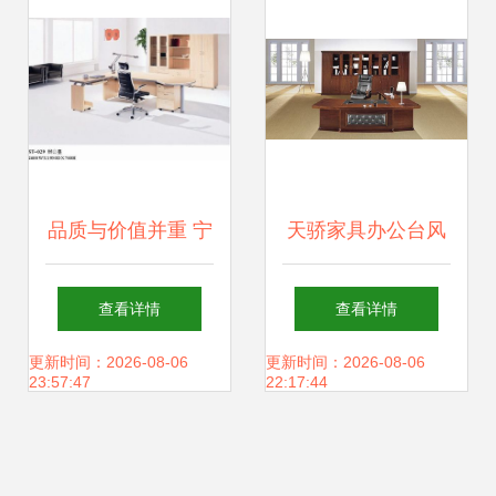
品质与价值并重 宁
天骄家具办公台风
波康泰办公家具厂
采 品质与美学的完
查看详情
查看详情
大班桌与主席办公
美融合
更新时间：2026-08-06
更新时间：2026-08-06
23:57:47
22:17:44
桌厂价直销