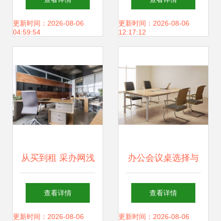
用电器的Smart
更新时间：2026-08-06
更新时间：2026-08-06
04:59:54
12:17:12
Choice
从买到租 采办网浅
办公会议桌选择与
谈办公家具租赁的
定制全攻略 打造高
查看详情
查看详情
兴起与电商生态
效专业的会议空间
更新时间：2026-08-06
更新时间：2026-08-06