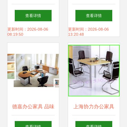
高效与美学兼备的
程 从传统到智能的
查看详情
查看详情
现代办公空间
进化
更新时间：2026-08-06
更新时间：2026-08-06
08:19:50
13:20:48
德嘉办公家具 品味
上海协力办公家具
与实用的完美结合
助力高效办公，家
查看详情
查看详情