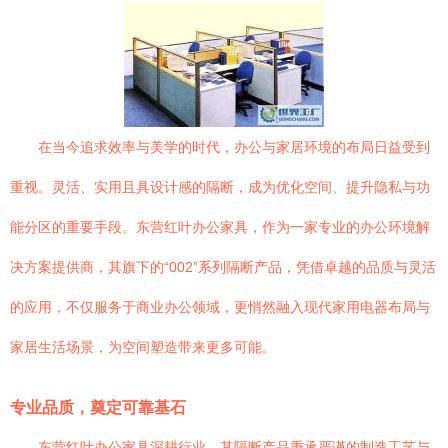
在当今追求效率与美学的时代，办公与家居环境的布局日益受到
重视。灵活、实用且具设计感的隔断，成为优化空间、提升隐私与功
能分区的重要手段。东营红叶办公家具，作为一家专业的办公环境解
决方案提供商，其旗下的“002”系列隔断产品，凭借卓越的品质与灵活
的应用，不仅服务于商业办公领域，更悄然融入现代家用电器布局与
家居生活场景，为空间塑造带来更多可能。
专业品质，奠定可靠基石
东营红叶办公家具深耕行业，其隔断产品秉承严谨的制造工艺与