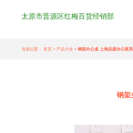
太原市晋源区红梅百货经销部
当前位置：
首页
>
产品大全
>
钢架办公桌 上海品源办公家
钢架