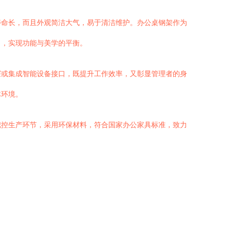
寿命长，而且外观简洁大气，易于清洁维护。办公桌钢架作为
），实现功能与美学的平衡。
屉或集成智能设备接口，既提升工作效率，又彰显管理者的身
体环境。
把控生产环节，采用环保材料，符合国家办公家具标准，致力