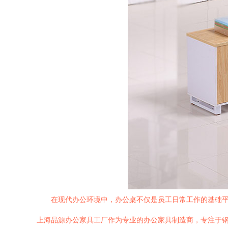
在现代办公环境中，办公桌不仅是员工日常工作的基础
上海品源办公家具工厂作为专业的办公家具制造商，专注于