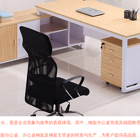
平台，更是企业形象与效率的直观体现。其中，钢架办公桌凭借其稳固耐
钢架办公桌、办公桌钢架及钢架主管桌的研发与生产，为客户提供高品质