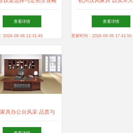
会议桌选择与定制全攻略
杭州汉风家具 以实木
造高效专业的会议空间
定义总裁办公新高
查看详情
查看详情
26-08-06 11:31:45
更新时间：2026-08-06 17:41:55
家具办公台风采 品质与
美学的完美融合