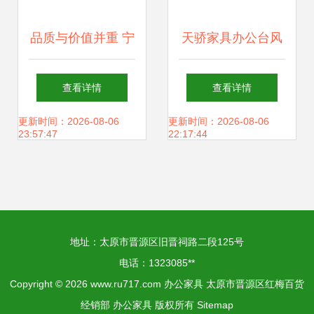
品质与价值并重 宁
天骄家具办公台风
波康泰办公家具厂
采 品质与美学的完
查看详情
查看详情
大班桌与主席办公
美融合
更新时间：2026-08-06
更新时间：2026-08-06
23:57:47
22:17:44
桌厂价直销
地址：太原市晋源区旧晋祠路二段125号
电话：1323085**
Copyright © 2026
www.ru717.com
办公家具
太原市晋源区红梅百货
经销部
办公家具
版权所有
Sitemap